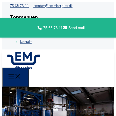
75 68 73 11
emfiber@em-fiberglas.dk
Topmenuen
75 68 73 11
Send mail
Forside
Om EM Fiberglas
Kontakt
EM-FIBERGLAS A/S