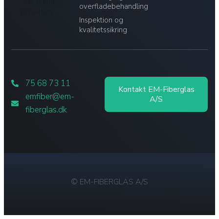
CVR-nummer:
overfladebehandling
32764509
Inspektion og
kvalitetssikring
75 68 73 11
Kontakt EM-Fiberglas
emfiber@em-
A/S
fiberglas.dk
© EM-FIBERGLAS A/S