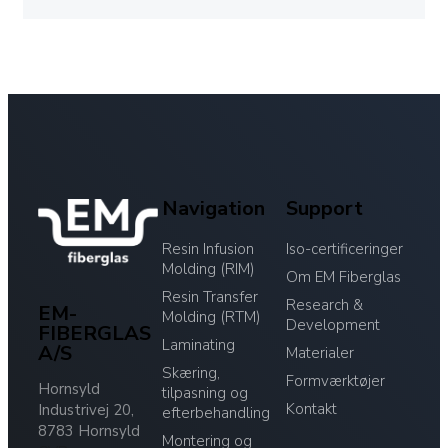
Navigation
Support
Resin Infusion
Iso-certificeringer
Molding (RIM)
Om EM Fiberglas
Resin Transfer
Research &
EM-
Molding (RTM)
Development
FIBERGLAS
Laminating
A/S
Materialer
Skæring,
Formværktøjer
Hornsyld
tilpasning og
Kontakt
Industrivej 20,
efterbehandling
8783 Hornsyld
Montering og